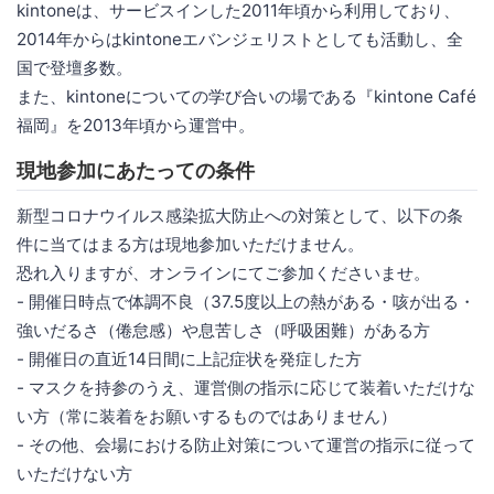
kintoneは、サービスインした2011年頃から利用しており、
2014年からはkintoneエバンジェリストとしても活動し、全
国で登壇多数。
また、kintoneについての学び合いの場である『kintone Café
福岡』を2013年頃から運営中。
現地参加にあたっての条件
新型コロナウイルス感染拡大防止への対策として、以下の条
件に当てはまる方は現地参加いただけません。
恐れ入りますが、オンラインにてご参加くださいませ。
- 開催日時点で体調不良（37.5度以上の熱がある・咳が出る・
強いだるさ（倦怠感）や息苦しさ（呼吸困難）がある方
- 開催日の直近14日間に上記症状を発症した方
- マスクを持参のうえ、運営側の指示に応じて装着いただけな
い方（常に装着をお願いするものではありません）
- その他、会場における防止対策について運営の指示に従って
いただけない方